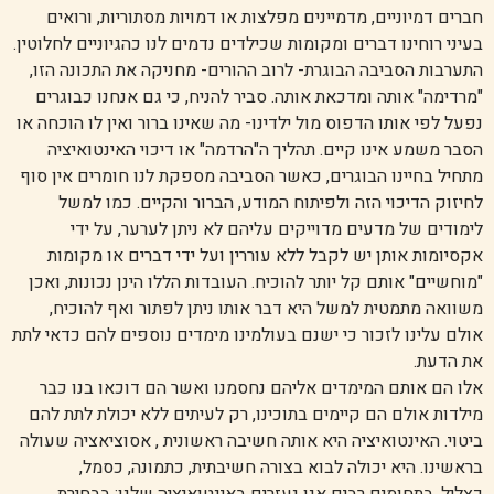
חברים דמיוניים, מדמיינים מפלצות או דמויות מסתוריות, ורואים
בעיני רוחינו דברים ומקומות שכילדים נדמים לנו כהגיוניים לחלוטין.
התערבות הסביבה הבוגרת- לרוב ההורים- מחניקה את התכונה הזו,
"מרדימה" אותה ומדכאת אותה. סביר להניח, כי גם אנחנו כבוגרים
נפעל לפי אותו הדפוס מול ילדינו- מה שאינו ברור ואין לו הוכחה או
הסבר משמע אינו קיים. תהליך ה"הרדמה" או דיכוי האינטואיציה
מתחיל בחיינו הבוגרים, כאשר הסביבה מספקת לנו חומרים אין סוף
לחיזוק הדיכוי הזה ולפיתוח המודע, הברור והקיים. כמו למשל
לימודים של מדעים מדוייקים עליהם לא ניתן לערער, על ידי
אקסיומות אותן יש לקבל ללא עוררין ועל ידי דברים או מקומות
"מוחשיים" אותם קל יותר להוכיח. העובדות הללו הינן נכונות, ואכן
משוואה מתמטית למשל היא דבר אותו ניתן לפתור ואף להוכיח,
אולם עלינו לזכור כי ישנם בעולמינו מימדים נוספים להם כדאי לתת
את הדעת.
אלו הם אותם המימדים אליהם נחסמנו ואשר הם דוכאו בנו כבר
מילדות אולם הם קיימים בתוכינו, רק לעיתים ללא יכולת לתת להם
ביטוי. האינטואיציה היא אותה חשיבה ראשונית , אסוציאציה שעולה
בראשינו. היא יכולה לבוא בצורה חשיבתית, כתמונה, כסמל,
כצליל. בתחומים רבים אנו נעזרים באינטואיציה שלנו: בבחירת