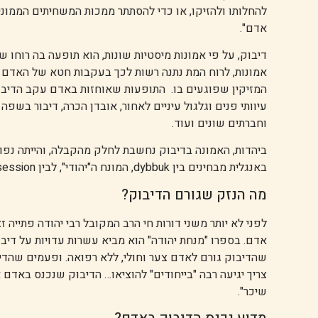
להחלותו ולהזיקו, או כדי להסתתר ממכות המשחיתים הממוני
אדם".
דיבוק, על פי אמונות מיסטיות שונות, הוא תופעה בה רוחו 
אמונות, לרוח המת נתנה רשות לכך בעקבות חטא של האדם ה
המזיקין שפוגעים בו. התופעות שאוחזות באדם עקב הדיבוק
עיוותי פנים וגלגול עיניים לאחור, אובדן הכרה, דיבור בשפ
וחברתים שונים ועוד.
ביהדות, האמונה בדיבוק נחשבת לחלק מהקבלה, והייתה נפוצ
באנגלית מבחינים בין dybbuk, המונח ה"יהודי", לבין possession, אם כי אין הבדל בין תיאורי שתי התופעות.
מה הנזק שגורם הדיבוק?
לפני לא יותר משני דורות חי הרב המקובל רבי יהודה פתייה ז
אדם. בספרו "מנחת יהודה" הוא מביא עשרות עדויות על דיב
שהדיבוק גורם לאדם צער וחולי, ללא רפואה. ופעמים שהדיב
צריך יגיעה רבה "בייחודים" להוציאו… הדיבוק שנכנס באדם 
שיכר".