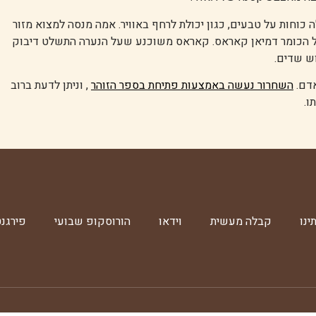
ל נערה בת 12 בשם רייגן המגלה כוחות על טבעים, כגון יכולת לרחף באוויר. אמה מנסה למצוא מזור
ל הכומר דמיאן קאראס. קאראס משוכנע שעל הנערה התשלט דיבוק
וש שדים.
אדם.
השחרור נעשה באמצעות פתיחת בספר הזוהר
, וניתן לדעת ברוב
ו.
ינו
קבלה מעשית
וידאו
הורוסקופ שבועי
פירגנ