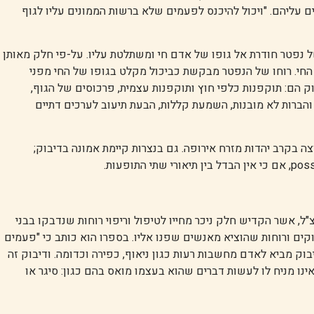
ם עליהם. "ויכול להיכנס לפעמים שלא ברשות הממונים עליו לגוף
של נפטר חודרת אל גופו של אדם חי ומשתלטת עליו. על-פי חלק מאותן
חי. רוחו של הנפטר מבקשת כביכול מקלט בגופו של החי מפני
 הם: תוקפנות כלפי חוץ ותוקפנות עצמית, פרכוסים של הגוף,
ה והברות לא מובנות, השמעת קללות, הבעת תיעוב לערכים דתיים
ה בקרב יהדות מזרח אירופה. גם בנצרות קיימת אמונה בדיבוק;
צ"ל, אשר הקדיש חלק ניכר מחייו לטיפול וריפוי רוחות שנדבקו בבני
וקים ורוחות שהוציא מאנשים שפנו אליו. בספרו הוא כותב כי "פעמים
וק מביא לאדם מחשבות רעות כגון ניאוף, כפירה וכדומה. ודיבוק זה
אינו מניח לו לעשות דברים שהוא בעצמו מואס בהם כגון: סיגר או