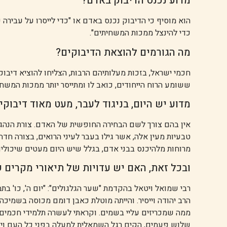
מדוע נכנס הדיבוק באדם?
הוא מוסיף כי הדיבוק נכנס באדם או "כדי לייסרו על עבירה 
כדי להינצל ממכות המשחיתים".
מה הגורמים להוצאת הדיבוקים?
חכמי ישראל, בזכות מעלותיהם הרבות, הצליחו להוציא דיבו
ששומע הרוח הייחודים, כואב לו ומתייסר יותר ממכות המשחי
מדוע יש היום, בניגוד לעבר, מעט מאוד דיבוקי
אין בהם צורך לשם הבחירה החופשית של האדם. צורת הנהגת 
טבעיות מעין אלה, אשר גילו בעבר לעיני הרואים, בצורה חדה
מרוחות מלהיכנס בבני אדם, בגלל שיש היום מעטים שיכולי
ובכל זאת, האם יש עדויות של תיאורי מקרים 
רבי שמואל ויטאל בהקדמת "שער הגלגולים": "יום ה', כו' 
הרב יהודה וייסיר. והייתה מוטלת כאבן דומם מכוסה בשמיכה
ממה שמכריזים עליי בשמים. וקראתי לעשרה תלמידי חכמים, וכ
שלוש פעמים, הקים רגל השמאלית למעלה בפני כל העם וי