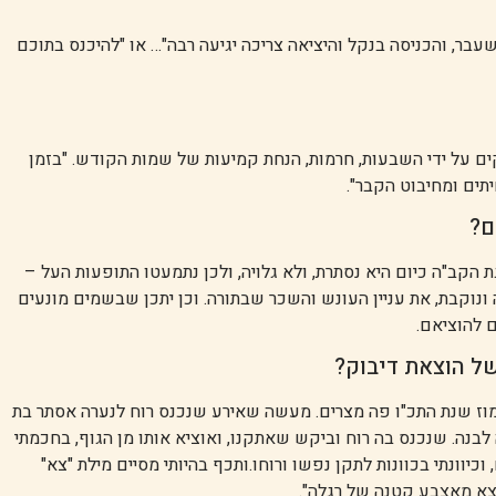
שעבר, והכניסה בנקל והיציאה צריכה יגיעה רבה"… או "להיכנס בתוכם
קים על ידי השבעות, חרמות, הנחת קמיעות של שמות הקודש. "בזמן
תים ומחיבוט הקבר".
ם?
הקב"ה כיום היא נסתרת, ולא גלויה, ולכן נתמעטו התופעות העל –
 ונוקבת, את עניין העונש והשכר שבתורה. וכן יתכן שבשמים מונעים
ם להוציאם.
של הוצאת דיבוק?
בתמוז שנת התכ"ו פה מצרים. מעשה שאירע שנכנס רוח לנערה אסתר בת
 לבנה. שנכנס בה רוח וביקש שאתקנו, ואוציא אותו מן הגוף, בחכמתי
יוונתי בכוונות לתקן נפשו ורוחו.ותכף בהיותי מסיים מילת "צא"
צא מאצבע קטנה של רגלה".