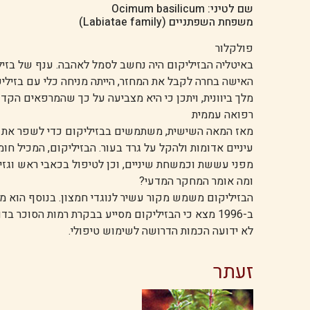
שם לטיני: Ocimum basilicum
משפחת השפתניים (Labiatae family)
פולקלור
באיטליה הבזיליקום היה נחשב לסמל לאהבה. ענף של בזילי
מלך ביוונית, ויתכן כי היא מצביעה על כך שהמרפאים הקד
רפואה עממית
מאז המאה השישית, משתמשים בבזיליקום כדי לשפר את זר
עיניים אדומות ולהקל על גרד בעור. הבזיליקום, המכיל חו
מפני עששת וכמשחת שיניים, וכן לטיפול בכאבי ראש וגזי
ומה אומר המחקר המדעי?
הבזיליקום משמש מקור עשיר לנוגדי חמצון. בנוסף הוא מכ
ב-1996 מצא כי הבזיליקום מסייע בבקרת רמות הסוכר בדם אצל סוכרתיים (NIDDM).
לא ידועה הכמות הדרושה לשימוש טיפולי.
זעתר