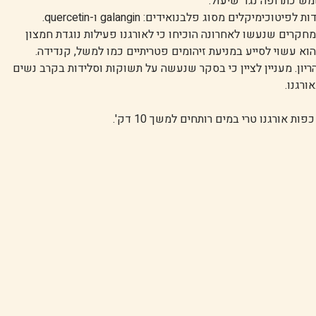
ש כתרופה נגד שיעול.
חלק מן המחקרים מצאו באורגנו השפעות נוגדות סרטן הודות לפיטוכימיקלים מסוג פלבנואידים: galangin ו-quercetin.
מחקרים שנעשו לאחרונה הוכיחו כי לאורגנו פעילות נוגדת חמצון
וא עשוי לסייע במניעת זיהומים פטריתיים כמו למשל, קנדידה.
ון. מעניין לציין כי בסקר שנעשה על תשוקות וסלידות בקרב נשים
ורגנו.