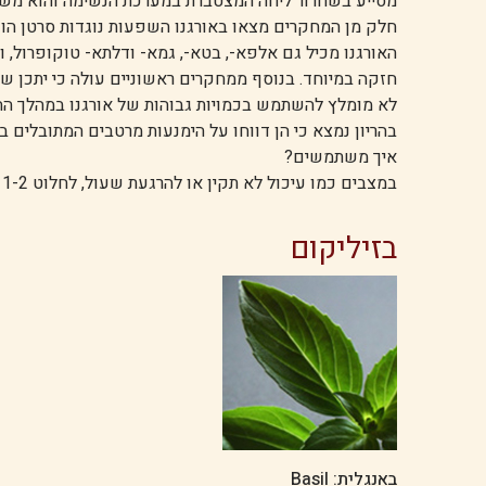
מסייע בשחרור ליחה המצטברת במערכת הנשימה והוא משמ
האורגנו מכיל גם אלפא-, בטא-, גמא- ודלתא- טוקופרול, ו
חזקה במיוחד. בנוסף ממחקרים ראשוניים עולה כי יתכן שה
לא מומלץ להשתמש בכמויות גבוהות של אורגנו במהלך ההרי
בהריון נמצא כי הן דווחו על הימנעות מרטבים המתובלים בא
איך משתמשים?
במצבים כמו עיכול לא תקין או להרגעת שעול, לחלוט 1-2 כפות אורגנו טרי במים רותחים למשך 10 דק'.
בזיליקום
באנגלית: Basil