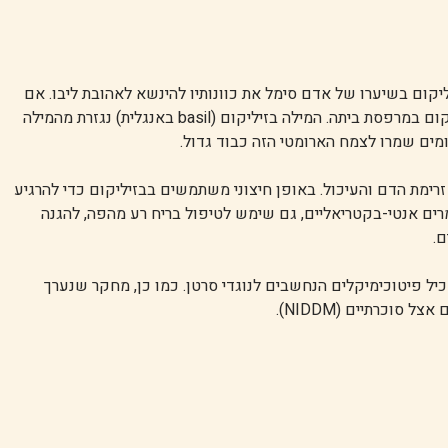
קום בשיערו של אדם סימל את כוונותיו להינשא לאהובת ליבו. אם
האישה בחרה לקבל את המחזר, הייתה מניחה כלי עם בזיליקום במרפסת ביתה. המילה בזיליקום (basil באנגלית) נגזרת מהמילה
ומים שמרו לצמח הארומטי הזה כבוד גדול.
ימת הדם והעיכול. באופן חיצוני משתמשים בבזיליקום כדי להרגיע
מרים אנטי-בקטריאליים, גם שימש לטיפול בריח רע מהפה, להגנה
ם.
יל פיטוכימיקלים הנחשבים לנוגדי סרטן. כמו כן, מחקר שנערך