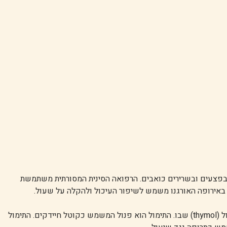
 בפצעים ובשרירים כואבים. הרפואה הסינית המסורתית משתמשת
 באירופה האורגנו משמש לשיפור העיכול ולהקלה על שעול.
לאורגנו יש פעילות אנטימיקרוביאלית הודות לתכולת התימול (thymol) שבו. התימול הוא פנול המשמש כקוטל חיידקים. התימול