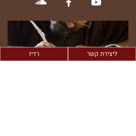
ליצירת קשר
רדיו
בעל אתר זה לא יישא באחריות כלשהי לכל נזק שיגרם כתוצאה משימוש באתר
זה או מהתוכן הכלולים בו או כל נזק אחר בקשר לשימוש כאמור במישרין או
בעקיפין. אין להעתיק, לשכפל, לצלם, לתרגם, לאחסן, לשדר לפרסם בכל