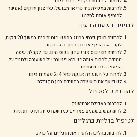
לשתות 2 כוסות מיץ עלי כרוב ביום.
להרבות באכילת גזר טרי או מבושל, עלי צנון ירוקים (אפשר
להוסיף אותם לסלט)
לשיפור בשעורה בעין:
להרתיח חופן פרחי בבונג בחמש כוסות מים במשך 20 דקות,
לקרב את העין לאדים במשך כמה דקות.
להרתיח חצי כוס אורז טחון בכוס מים, עד לקבלת עיסה
סמיכה, למרוח אותה כשהיא פושרת על השעורה ולחזור על
הפעולה מדי שעתיים.
למרוח על השעורה אבקת כחל 2-4 פעמים ביום.
לשפשף את השעורה בחתיכת צנון מקופלת.
להורדת כולסטרול:
להרבות באכילת ארטישוק.
להשתמש בשמנים צמחיים כמו שמן סויה, תירס וחמניות.
לטיפול בדליות ברגליים:
להרבות בהליכה ולהניח את הרגליים על כרית.